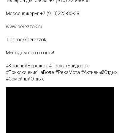
Телефон для связи: +7 (910) 223-80-38
Мессенджеры: +7 (910)223-80-38
www.berezzok.ru
ТГ: t.me/kberezzok
Мы ждем вас в гости!
#КрасныйБережок #ПрокатБайдарок
#ПриключенияНаВоде #РекаМста #АктивныйОтдых
#СемейныйОтдых