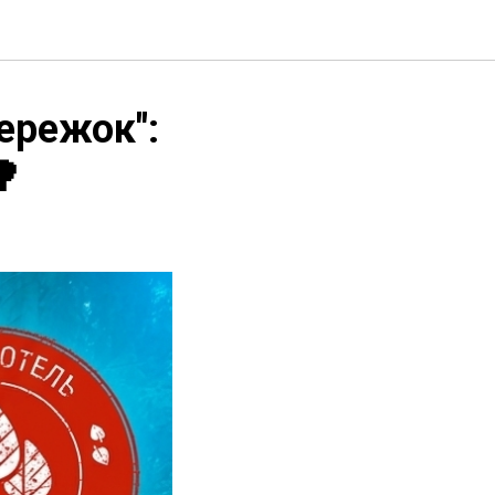
ережок":
🌳