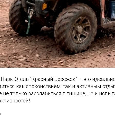
 Парк-Отель "Красный Бережок" — это идеально
диться как спокойствием, так и активным отды
 не только расслабиться в тишине, но и испы
активностей!
?