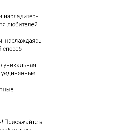
и насладитесь
для любителей
м, наслаждаясь
й способ
то уникальная
я уединенные
олные
я! Приезжайте в
особ отдыха —