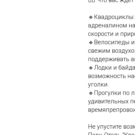
🔹Квадроциклы:
адреналином на
скорости и прир
🔹Велосипеды и
свежим воздухо
поддерживать ак
🔹Лодки и байда
возможность на
уголки.
🔹Прогулки по 
удивительных пе
времяпрепровож
Не упустите воз
Парк-Отель "Кр