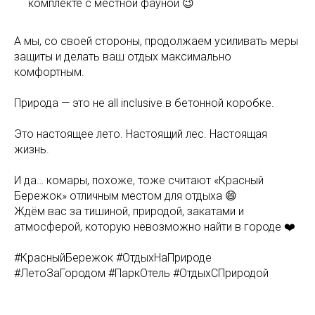
комплекте с местной фауной 😉
А мы, со своей стороны, продолжаем усиливать меры
защиты и делать ваш отдых максимально
комфортным.
Природа — это не all inclusive в бетонной коробке.
Это настоящее лето. Настоящий лес. Настоящая
жизнь.
И да… комары, похоже, тоже считают «Красный
Бережок» отличным местом для отдыха 😄
Ждём вас за тишиной, природой, закатами и
атмосферой, которую невозможно найти в городе ❤️
#КрасныйБережок #ОтдыхНаПрироде
#ЛетоЗаГородом #ПаркОтель #ОтдыхСПриродой