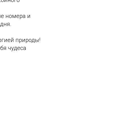
ые номера и
дня.
ргией природы!
бя чудеса