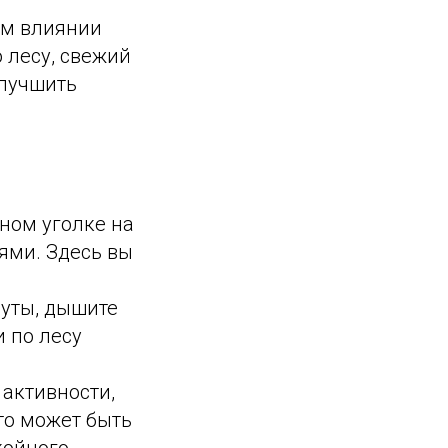
ом влиянии
 лесу, свежий
улучшить
ном уголке на
ями. Здесь вы
уты, дышите
 по лесу
активности,
то может быть
койного