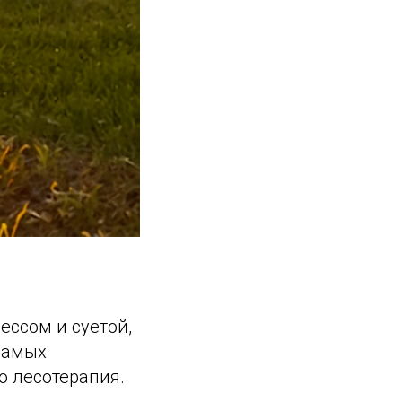
ессом и суетой,
самых
о лесотерапия.