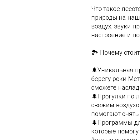
Что такое лесот
природы на наш
воздух, звуки п
настроение и п
🏞️ Почему стои
🌲Уникальная п
берегу реки Мс
сможете наслад
🌲Прогулки по 
свежим воздухо
помогают снять 
🌲Программы дл
которые помогут
йога на свежем 