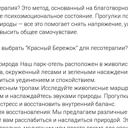
ерапия? Это метод, основанный на благотворн
е психоэмоциональное состояние. Прогулки по
рироды — все это помогает снять напряжение, 
овысить общее самочувствие.
т выбрать "Красный Бережок" для лесотерапии?
рирода: Наш парк-отель расположен в живопис
та, окружённый лесами и зелеными насаждени
иться уединением и спокойствием.
лесным тропам: Исследуйте живописные маршр
м и наслаждайтесь звуками природы. Прогулки
стресс и восстановить внутренний баланс.
я восстановления: Мы предлагаем различные 
 вам расслабиться и насладиться природой. Э
воздухе, медитации или просто время для спо